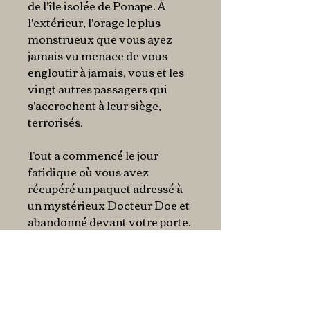
de l'île isolée de Ponape. À
l'extérieur, l'orage le plus
monstrueux que vous ayez
jamais vu menace de vous
engloutir à jamais, vous et les
vingt autres passagers qui
s'accrochent à leur siège,
terrorisés.
Tout a commencé le jour
fatidique où vous avez
récupéré un paquet adressé à
un mystérieux Docteur Doe et
abandonné devant votre porte.
Le grimoire aux pages
membraneuses et à l'odeur
ophidienne qu'il contenait a
attisé votre curiosité. Percer
ses mystères est alors devenu