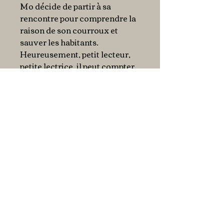
Mo décide de partir à sa
rencontre pour comprendre la
raison de son courroux et
sauver les habitants.
Heureusement, petit lecteur,
petite lectrice, il peut compter
sur toi pour l’aider !
Choisis tout.e seul.e tes
actions et tes chemins en
suivant les symboles et les
onglets colorés, car c’est toi le
héros, l’héroïne !
Le dernier est le premier
En bref