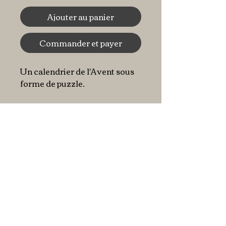
Ajouter au panier
Commander et payer
Un calendrier de l'Avent sous
forme de puzzle.
Derrière chacune des 24
fenêtres dappartement se
cache un puzzle de 50 pièces.
Assemblez-les chaque jour
pour recréer cet ensemble
festif.
En bref
Un calendrier de l'Avent sous