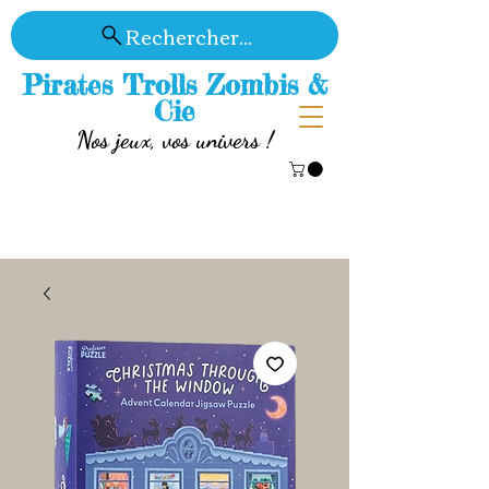
Rechercher...
Pirates Trolls Zombis &
Cie
Nos jeux, vos univers !