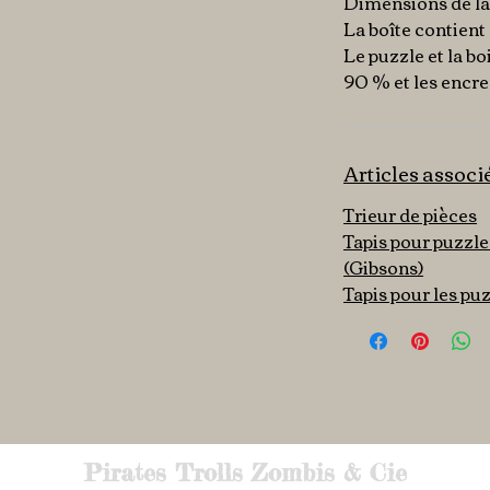
Dimensions de la b
La boîte contient 
Le puzzle et la bo
90 % et les encre
Articles associ
Trieur de pièces
Tapis pour puzzle
(Gibsons)
Tapis pour les p
Pirates Trolls Zombis & Cie