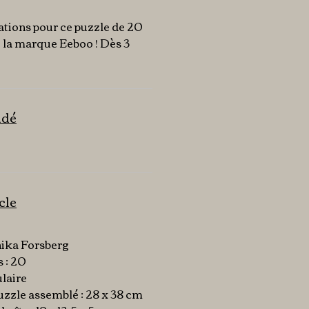
rations pour ce puzzle de 20
 la marque Eeboo ! Dès 3
ndé
icle
nika Forsberg
 : 20
laire
zzle assemblé : 28 x 38 cm