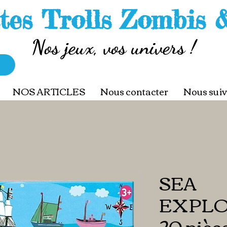
tes Trolls Zombis 
Nos jeux, vos univers !
NOS ARTICLES
Nous contacter
Nous suiv
SEA
EXPLO
20 pièc