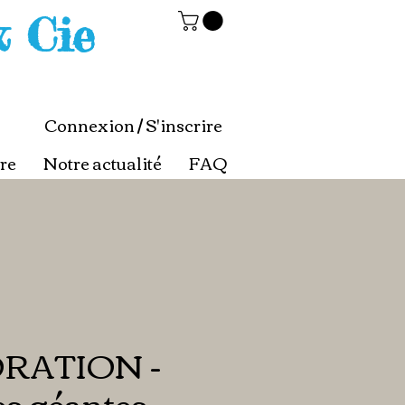
& Cie
Connexion / S'inscrire
re
Notre actualité
FAQ
RATION -
es géantes