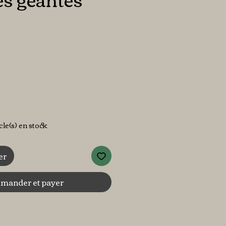
x
icle(s) en stock
er
ander et payer