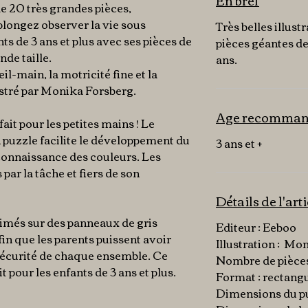
En bref
e 20 très grandes pièces,
longez observer la vie sous
Très belles illust
ts de 3 ans et plus avec ses pièces de
pièces géantes de
nde taille.
ans.
l-main, la motricité fine et la
ustré par Monika Forsberg.
Age recomma
fait pour les petites mains ! Le
puzzle facilite le développement du
3 ans et +
econnaissance des couleurs. Les
 par la tâche et fiers de son
Détails de l'art
imés sur des panneaux de gris
Editeur : Eeboo
fin que les parents puissent avoir
Illustration : Mo
a sécurité de chaque ensemble. Ce
Nombre de pièces
t pour les enfants de 3 ans et plus.
Format : rectangu
Dimensions du pu