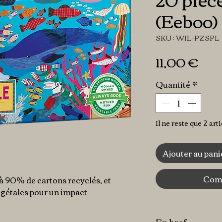
(Eeboo)
SKU : WIL-PZSPL
Pri
11,00 €
Quantité
*
Il ne reste que 2 art
Ajouter au pani
Comm
 à 90% de cartons recyclés, et
gétales pour un impact