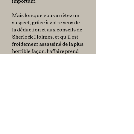
important.
Mais lorsque vous arrêtez un
suspect, grâce à votre sens de
la déduction et aux conseils de
Sherlock Holmes, et qu’il est
froidement assassiné de la plus
horrible façon, l’affaire prend
aussitôt une tout autre
ampleur.
Vous allez bientôt être plongé
dans les mystères de l’Égypte
ancienne et de ses fameux
tombeaux. Mais retournons à
Londres et si vous vous sentez
l’âme d’un détective,
commencez à lire...