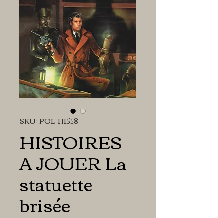
SKU : POL-HI558
HISTOIRES
A JOUER La
statuette
brisée