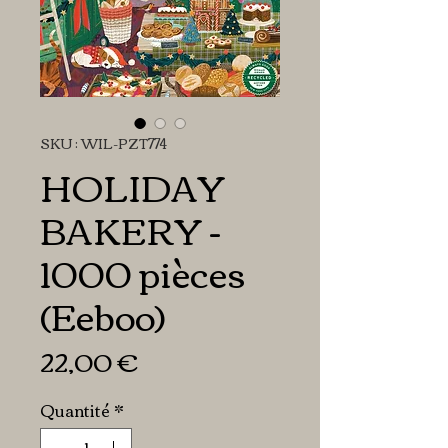
SKU : WIL-PZT774
HOLIDAY
BAKERY -
1000 pièces
(Eeboo)
Prix
22,00 €
Quantité
*