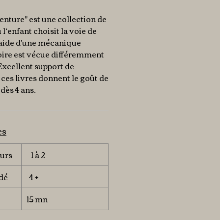
nture" est une collection de
 l’enfant choisit la voie de
'aide d'une mécanique
toire est vécue différemment
Excellent support de
 ces livres donnent le goût de
 dès 4 ans.
es
urs
1 à 2
dé
4 +
15 mn