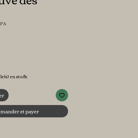
1PA
x
cle(s) en stock
er
ander et payer