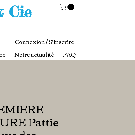
& Cie
Connexion / S'inscrire
re
Notre actualité
FAQ
EMIERE
RE Pattie
euve des