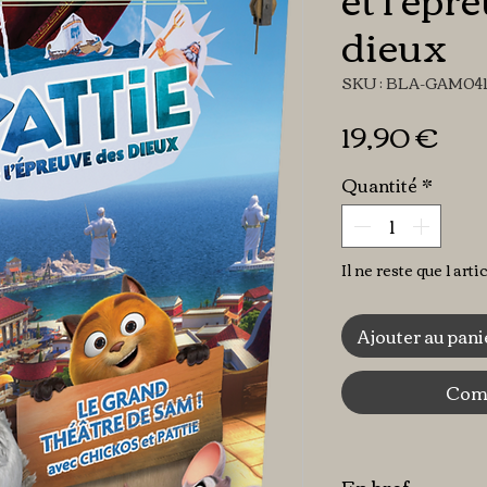
dieux
SKU : BLA-GAM04
Pri
19,90 €
Quantité
*
Il ne reste que 1 arti
Ajouter au pani
Comm