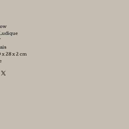
low
 Ludique
T
ais
20 x 28 x 2 cm
e