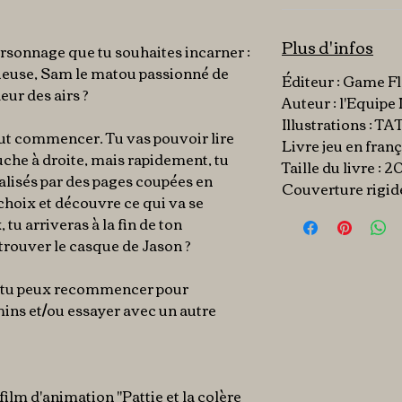
Plus d'infos
personnage que tu souhaites incarner :
urieuse, Sam le matou passionné de
Éditeur : Game F
ur des airs ?
Auteur
: l'Equipe
Illustrations : TA
ut commencer. Tu vas pouvoir lire
Livre jeu en franç
che à droite, mais rapidement, tu
Taille du livre : 
ialisés par des pages coupées en
Couverture rigid
 choix et découvre ce qui va se
 tu arriveras à la fin de ton
rouver le casque de Jason ?
e, tu peux recommencer pour
ns et/ou essayer avec un autre
 film d'animation "Pattie et la colère