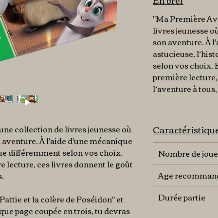
En bref
"Ma Première Ave
livres jeunesse où
son aventure. À l
astucieuse, l’his
selon vos choix. 
première lecture,
l’aventure à tous,
Caractéristiqu
ne collection de livres jeunesse où
on aventure. À l'aide d'une mécanique
écue différemment selon vos choix.
Nombre de joue
 lecture, ces livres donnent le goût
Age recomman
s.
Durée partie
Pattie et la colère de Poséidon" et
haque page coupée en trois, tu devras