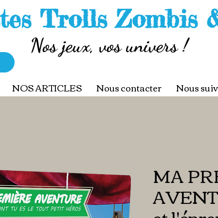
tes Trolls Zombis 
Nos jeux, vos univers !
NOS ARTICLES
Nous contacter
Nous suiv
MA PR
AVENTU
et l'épr