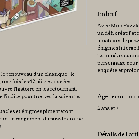
En bref
Avec Mon Puzzle 
un défi créatif et 
amateurs de puzzl
énigmes interacti
terminé, recomm
personnage pour 
enquête et prolong
le renouveau d'un classique : le
, une fois les 42 pièces placées,
ouvre l'histoire en les retournant.
Age recomma
l'indice pour trouver la suivante.
5 ans et +
tacles et énigmes pimenteront
ront le rangement du puzzle en une
s.
Détails de l'art