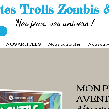
tes Trolls Zombis 
Nos jeux, vos univers !
NOS ARTICLES
Nous contacter
Nous suiv
MON P
AVENTU
détectiv