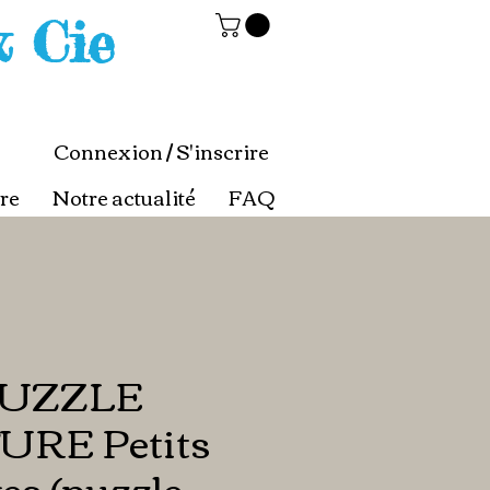
& Cie
Connexion / S'inscrire
re
Notre actualité
FAQ
UZZLE
RE Petits
es (puzzle