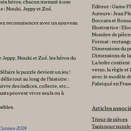
rois héros, chacun menant à une
Editeur : Game F
e : Nouki, Jeppy et Zoé.
Auteurs : Jean Ph
Boccara et Roma
rrez recommencer avec un nouveau
Illustratrice : El
Nombre de pièces
Format : rectangu
Dimensions du pu
Dimensions de la 
e Jeppy, Nouki et Zoé, les héros du
La boîte contient 
verso, la règle et 
éfaire le puzzle devient un jeu !
avec le modèle du
éfis tout au long de l'histoire :
Fabriqué en Fran
vre des indices, collecte, etc...
ants peuvent vivre seuls ou à
sibles.
Articles associ
Trieur de pièces
Tapis pour puzzle
e Cannes 2024