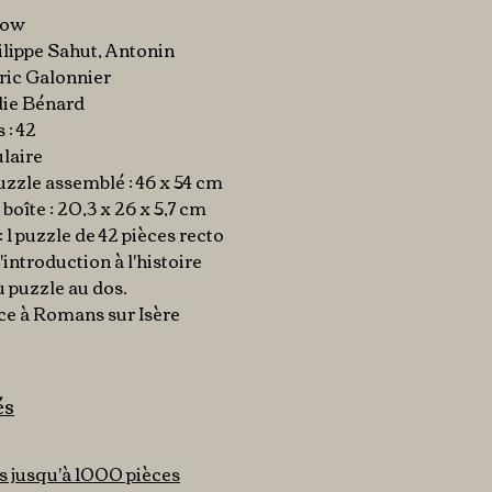
low
ilippe Sahut, Antonin
ric Galonnier
odie Bénard
 : 42
laire
zzle assemblé : 46 x 54 cm
boîte : 20,3 x 26 x 5,7 cm
: 1 puzzle de 42 pièces recto
l'introduction à l'histoire
 puzzle au dos.
ce à Romans sur Isère
és
s jusqu'à 1000 pièces