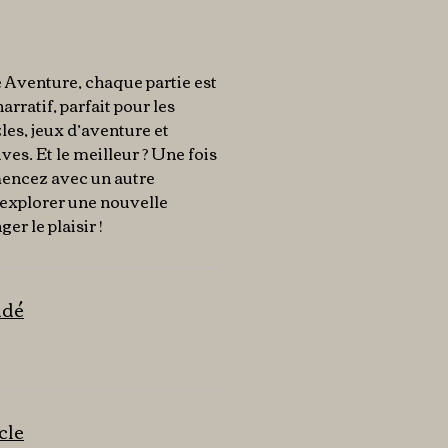
Aventure, chaque partie est
narratif, parfait pour les
es, jeux d’aventure et
ves. Et le meilleur ? Une fois
encez avec un autre
explorer une nouvelle
er le plaisir !
ndé
icle