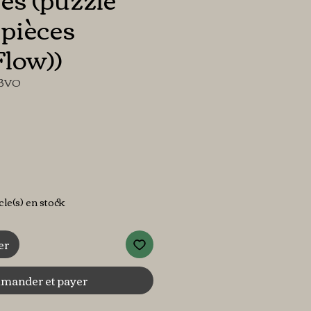
2 pièces
low))
63VO
x
icle(s) en stock
er
ander et payer