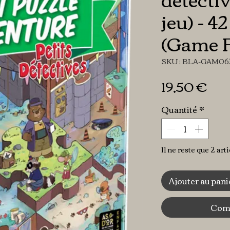
jeu) - 4
(Game F
SKU : BLA-GAM0
Pri
19,50 €
Quantité
*
Il ne reste que 2 art
Ajouter au pani
Comm