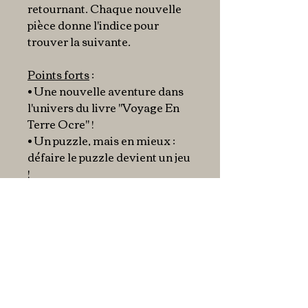
retournant. Chaque nouvelle
pièce donne l'indice pour
trouver la suivante.
Points forts
:
• Une nouvelle aventure dans
l'univers du livre "Voyage En
Terre Ocre" !
• Un puzzle, mais en mieux :
défaire le puzzle devient un jeu
!
• De nombreuses activités et
défis tout au long de l'histoire :
cherche et trouve, énigme,
suivre des indices, collecte,
etc...
• Une expérience que les
enfants peuvent vivre seuls ou
à partager avec eux.