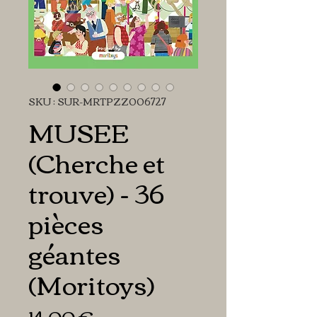
SKU : SUR-MRTPZZ006727
MUSEE
(Cherche et
trouve) - 36
pièces
géantes
(Moritoys)
Prix
14,00 €