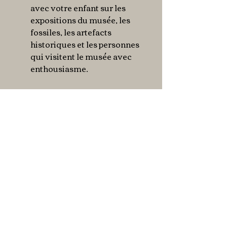
avec votre enfant sur les
expositions du musée, les
fossiles, les artefacts
historiques et les personnes
qui visitent le musée avec
enthousiasme.
Ce puzzle amusant "cherche
et trouve" permet
aux enfants d’explorer le
monde dans lequel ils
vivent, soutient la
perception visuelle et les
capacités d’attention, et
développe les compétences
musculaires fines et la
coordination œil-main.
Illustré par l’illustrateur