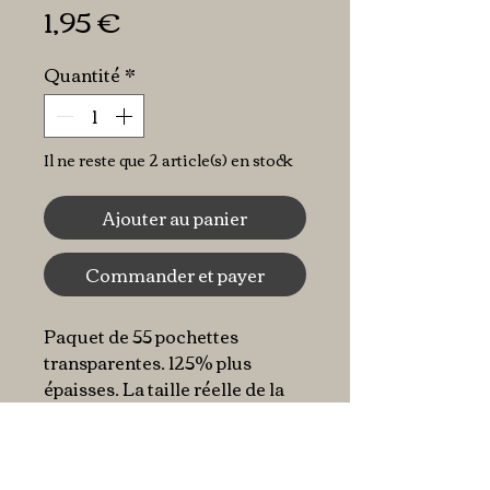
Prix
1,95 €
Quantité
*
Il ne reste que 2 article(s) en stock
Ajouter au panier
Commander et payer
Paquet de 55 pochettes
transparentes. 125% plus
épaisses. La taille réelle de la
pochette (pas de la carte) est de
59,5 x 91 mm avec une marge
de +/- 1 mm.