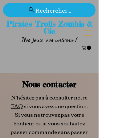
Rechercher...
Pirates Trolls Zombis &
Cie
Nos jeux, vos univers !
Nous contacter
N'hésitez pas à consulter notre
FAQ
si vous avez une question.
Si vous ne trouvez pas votre
bonheur ou si vous souhaitez
passer commande sans passer