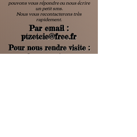
pouvons vous répondre ou nous écrire
un petit sms.
Nous vous recontacterons très
rapidement.
Par email :
ptzetcie@free.fr
Pour nous rendre visite :
8 rue Gambetta
38270 BEAUREPAIRE
du mercredi au samedi
de 9 h à 19 h
+ d'infos
Les données recueillies telles que
votre identité, adresse postale,
numéro de téléphone ou e-mail seront
utilisées strictement pour vos achats