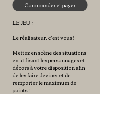
Commander et payer
LE JEU
:
Le réalisateur, c’est vous !
Mettez en scène des situations
en utilisant les personnages et
décors à votre disposition afin
de les faire deviner et de
remporter le maximum de
points !
En bref
Le réalisateur, c’est vous !
Caractéristiques
Mettez en scène des situations
en utilisant les personnages et