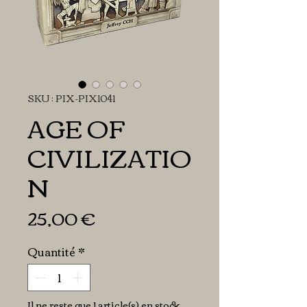
SKU : PIX-PIX1041
AGE OF
CIVILIZATIO
N
Prix
25,00 €
Quantité
*
Il ne reste que 1 article(s) en stock