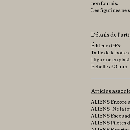
non fournis.
Les figurines ne 
Détails de l'art
Éditeur : GF9
Taille de la boite :
1 figurine en plas
Echelle : 30 mm
Articles associ
ALIENS Encore une
ALIENS "Ne la tou
ALIENS Escouad
ALIENS Pilotes d'
ALIENS Figurines