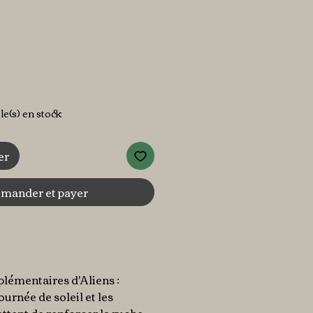
x
cle(s) en stock
er
ander et payer
plémentaires d'Aliens :
ournée de soleil et les