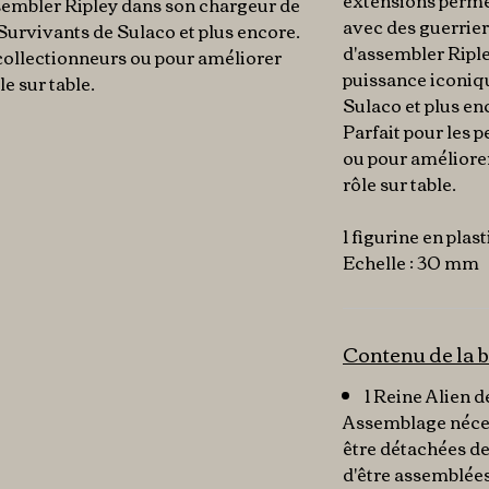
extensions perme
ssembler Ripley dans son chargeur de
avec des guerrier
Survivants de Sulaco et plus encore.
d'assembler Ripl
s collectionneurs ou pour améliorer
puissance iconiq
e sur table.
Sulaco et plus en
Parfait pour les p
ou pour améliorer
rôle sur table.
1 figurine en plas
​​​​​​​Echelle : 30 mm
Contenu de la b
1 Reine Alien 
Assemblage néces
être détachées de
d'être assemblées 