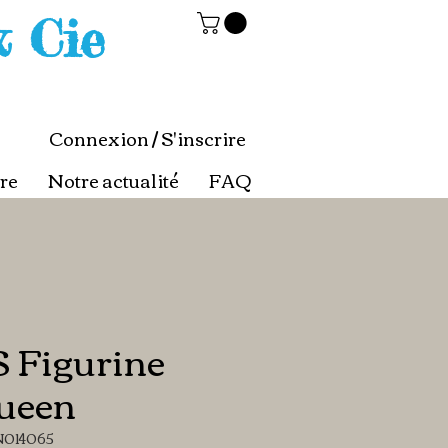
& Cie
Connexion / S'inscrire
re
Notre actualité
FAQ
 Figurine
ueen
N014065