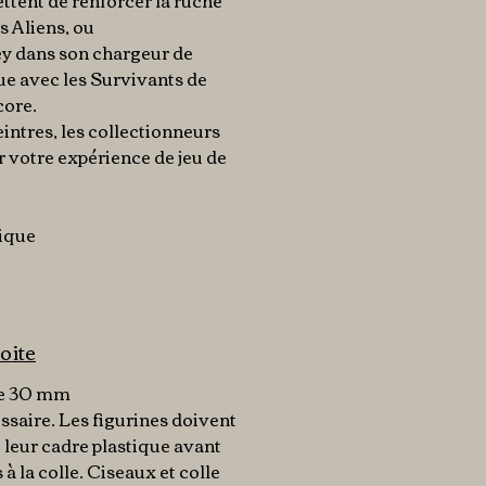
ttent de renforcer la ruche
s Aliens, ou
ey dans son chargeur de
ue avec les Survivants de
core.
eintres, les collectionneurs
 votre expérience de jeu de
tique
oite
de 30 mm
saire. Les figurines doivent
 leur cadre plastique avant
à la colle. Ciseaux et colle