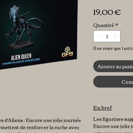
Pri
19,00 €
Quantité
*
Il ne reste que 1 arti
Ajouter au pani
Comm
En bref
Les figurines sup
 d'Aliens : Encore une jolie journée
Encore une jolie j
ermettent de renforcer la ruche avec