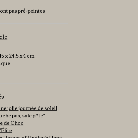
sont pas pré-peintes
icle
 15 x 24,5 x 4 cm
tique
és
 jolie journée de soleil
che pas, sale p*te"
e de Choc
Élite
 Heroes of Hadley's Hope