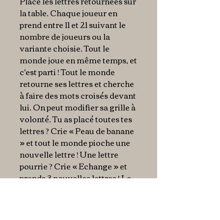
Place les lettres retournées sur
la table. Chaque joueur en
prend entre 11 et 21 suivant le
nombre de joueurs ou la
variante choisie. Tout le
monde joue en même temps, et
c'est parti ! Tout le monde
retourne ses lettres et cherche
à faire des mots croisés devant
lui. On peut modifier sa grille à
volonté. Tu as placé toutes tes
lettres ? Crie « Peau de banane
» et tout le monde pioche une
nouvelle lettre ! Une lettre
pourrie ? Crie « Echange » et
prends 3 nouvelles lettres ! Le
premier à avoir utilisé toutes
ses lettres crie « Banané » et
gagne ! Une erreur : tu es «