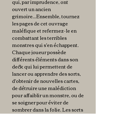
qui, par imprudence, ont
ouvert un
ancien
grimoire
...Ensemble,
tournez
les pages
de cet ouvrage
maléfique et
refermez-le
en
combattant les
terribles
monstres
qui s'en échappent.
Chaque joueur possède
différents éléments dans son
deck
qui lui permettent de
lancer ou apprendre des sorts,
d'obtenir de nouvelles cartes,
de détruire une malédiction
pour affaiblir un monstre, ou de
se soigner pour éviter de
sombrer dans la folie. Les sorts
s'avéreront particulièrement
utiles pour venir en aide à vos
coéquipiers,
améliorer votre