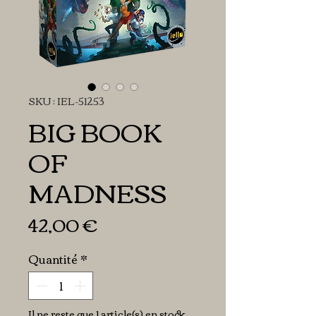
SKU : IEL-51253
BIG BOOK
OF
MADNESS
Prix
42,00 €
Quantité
*
Il ne reste que 1 article(s) en stock