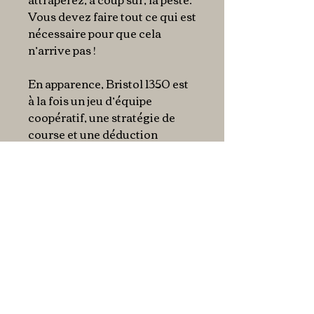
Vous devez faire tout ce qui est
nécessaire pour que cela
n’arrive pas !
En apparence, Bristol 1350 est
à la fois un jeu d’équipe
coopératif, une stratégie de
course et une déduction
sociale. En réalité, il s’agit
d’une course égoïste pour
quitter la ville le plus
rapidement possible sans
attraper la peste, par tous les
moyens !
Ce jeu est présenté dans une
jolie boite en forme de livre
avec fermeture aimantée.