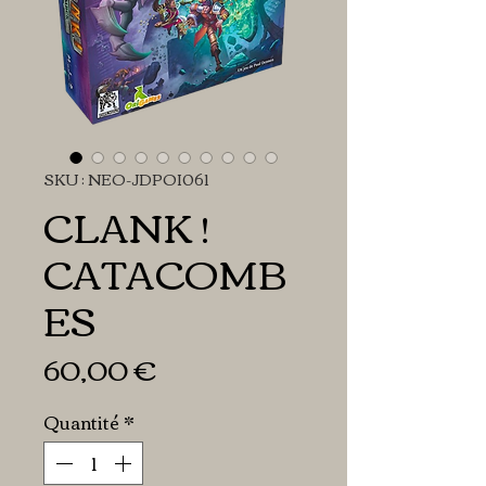
SKU : NEO-JDPOI061
CLANK !
CATACOMB
ES
Prix
60,00 €
Quantité
*