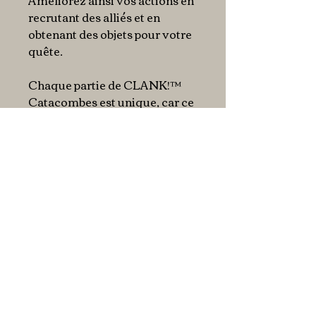
Améliorez ainsi vos actions en
recrutant des alliés et en
obtenant des objets pour votre
quête.
Chaque partie de CLANK!™
Catacombes est unique, car ce
sont les tuiles que vous
agencez qui créent le plateau
de jeu au fur et à mesure.
Cette boîte n’est pas une
extension et contient tout le
nécessaire pour jouer. Vous
pouvez y ajouter les cartes de
vos autres jeux de la gamme
CLANK!™.
En bref