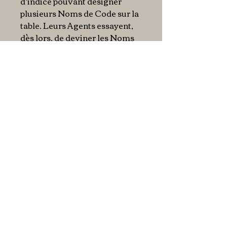
d’indice pouvant désigner
plusieurs Noms de Code sur la
table. Leurs Agents essayent,
dès lors, de deviner les Noms
de Code de leur couleur et
d’éviter ceux de l’autre équipe.
Et par dessus tout, tout le
monde veut éviter l’Assassin !
La première équipe qui
identifie tous ses Informateurs
gagne la partie.
Vous pouvez consulter
les
règles du jeu.
En bref
Primé au Spiel des Jahres -