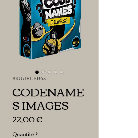
SKU : IEL-51362
CODENAME
S IMAGES
Prix
22,00 €
Quantité
*