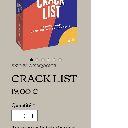
SKU : BLA-YAQ001CR
CRACK LIST
Prix
19,00 €
Quantité
*
Il ne reste que 3 article(s) en stock