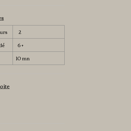
es
urs
2
dé
6 +
10 mn
oite