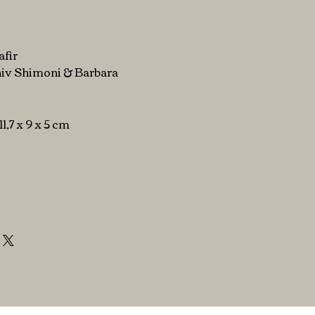
afir
aniv Shimoni & Barbara
 11,7 x 9 x 5 cm