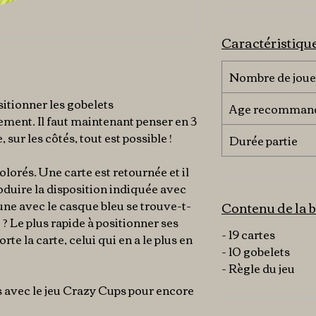
Caractéristiqu
Nombre de joue
sitionner les gobelets
Age recomman
ment. Il faut maintenant penser en 3
 sur les côtés, tout est possible !
Durée partie
lorés. Une carte est retournée et il
roduire la disposition indiquée avec
une avec le casque bleu se trouve-t-
Contenu de la b
e ? Le plus rapide à positionner ses
- 19 cartes
e la carte, celui qui en a le plus en
- 10 gobelets
- Règle du jeu
rs avec le jeu Crazy Cups pour encore