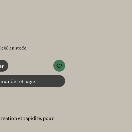
x
cle(s) en stock
er
ander et payer
rvation et rapidité, pour