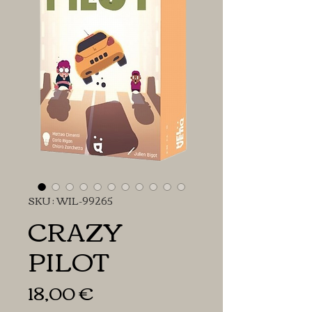
SKU : WIL-99265
CRAZY
PILOT
Prix
18,00 €