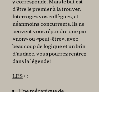
y corresponde. Mais le but est
d’être le premier à la trouver.
Interrogez vos collègues, et
néanmoins concurrents. Ils ne
peuvent vous répondre que par
«non» ou «peut-être», avec
beaucoup de logique et un brin
d’audace, vous pourrez rentrez
dans la légende !
LES
+ :
Une mécanique de
déduction époustouflante.
Une rejouabilité immense.
Un thème surprenant et fort.
Possibilité de jouer à 2 joueurs,
règles disponibles en