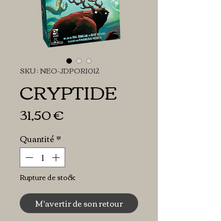
SKU : NEO-JDPORI012
CRYPTIDE
Prix
31,50 €
Quantité
*
Rupture de stock
M'avertir de son retour