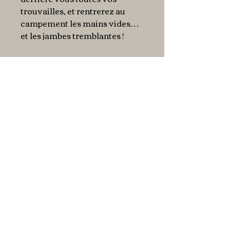
trouvailles, et rentrerez au
campement les mains vides…
et les jambes tremblantes !
Aventurez-vous assez loin
dans la grotte de Tacora pour
ramasser le plus de diamants
possible. Soyez assez malin
pour rentrer au campement
avant de vous faire prendre au
piège, ou pour récupérer tous
les diamants qui restent sur le
chemin. Celui d’entre vous qui
aura le plus de diamants dans
son coffre à la fin de la partie
sera vainqueur.
En bref