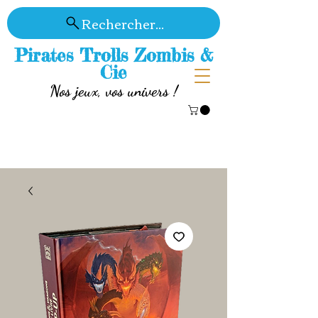
Rechercher...
Pirates Trolls Zombis &
Cie
Nos jeux, vos univers !