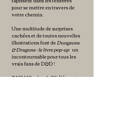
tapissent dans les ténèbres
pour se mettre en travers de
votre chemin.
Une multitude de surprises
cachées et de toutes nouvelles
illustrations font de
Dungeons
& Dragons : le livre pop-up
un
incontournable pour tous les
vrais fans de D&D !
INCLUS
: plus de 70 éléments
et un D20 en papier !
Laissez la destinée guider les
pas de vos aventuriers ! Grâce
au d20 pliable en papier inclus
dans le livre, tentez votre
chance et explorez en entier