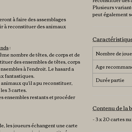
reconstituer des 
Plusieurs variant
peut également se
seront à faire des assemblages
ir à reconstituer des animaux
Caractéristiqu
ands
:
Nombre de joue
même nombre de têtes, de corps et de
tituer des ensembles de têtes, corps
Age recomman
 ensembles à l'endroit. Le hasard a
ux fantastiques.
Durée partie
s animaux qu'il a pu reconstituer,
es 3 cartes.
les ensembles restants et procéder
Contenu de la b
- 3 x 20 cartes n
ôle, les joueurs échangent une carte