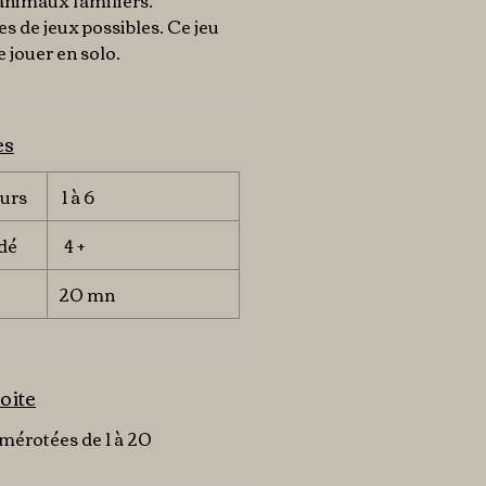
animaux familiers.
es de jeux possibles. Ce jeu
 jouer en solo.
es
urs
1 à 6
dé
4 +
20 mn
oite
umérotées de 1 à 20