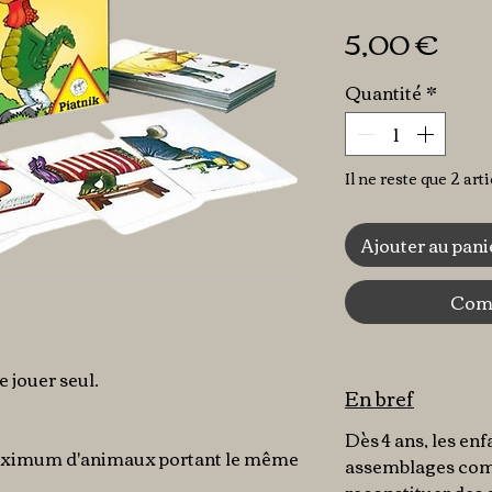
Pri
5,00 €
Quantité
*
Il ne reste que 2 art
Ajouter au pani
Comm
e jouer seul.
En bref
Dès 4 ans, les enf
maximum d'animaux portant le même
assemblages comi