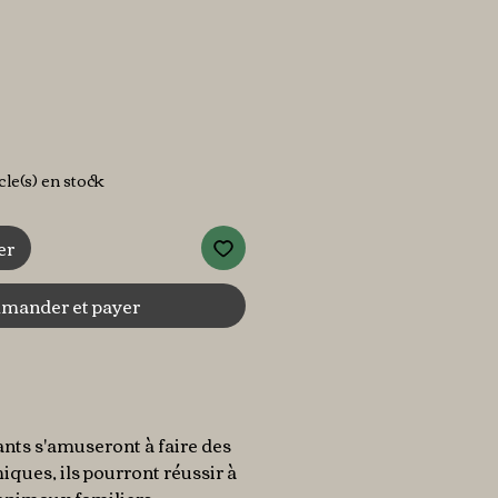
x
icle(s) en stock
er
ander et payer
ants s'amuseront à faire des
ques, ils pourront réussir à