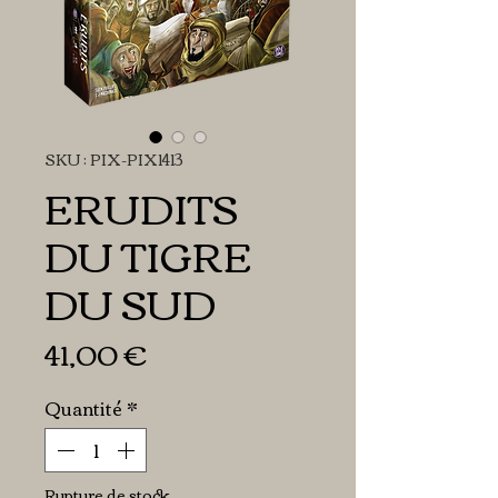
SKU : PIX-PIX1413
ERUDITS
DU TIGRE
DU SUD
Prix
41,00 €
Quantité
*
Rupture de stock