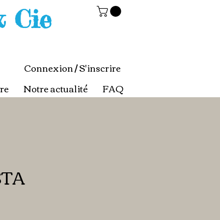
& Cie
Connexion / S'inscrire
re
Notre actualité
FAQ
TA
ce