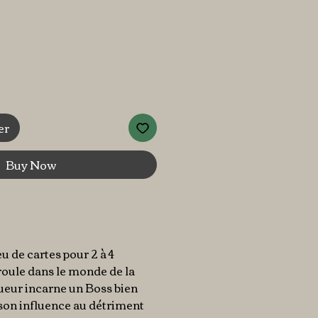
er
Buy Now
eu de cartes pour 2 à 4
roule dans le monde de la
ueur incarne un Boss bien
son influence au détriment