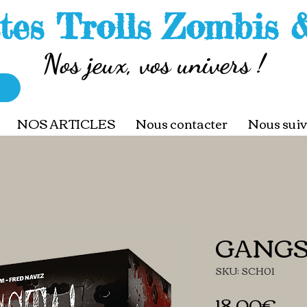
tes Trolls Zombis 
Nos jeux, vos univers !
NOS ARTICLES
Nous contacter
Nous suiv
GANGS
SKU: SCH01
Pri
18,00€