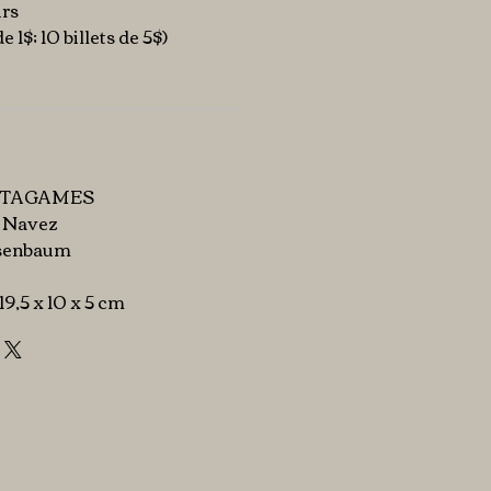
urs
e 1$; 10 billets de 5$)
TAGAMES
 Navez
senbaum
: 19,5 x 10 x 5 cm