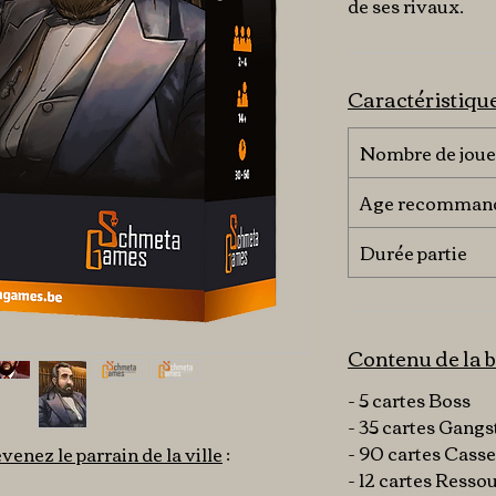
de ses rivaux.
Caractéristiqu
Nombre de joue
Age recomman
Durée partie
Contenu de la b
- 5 cartes Boss
- 35 cartes Gangs
- 90 cartes Casse
venez le parrain de la ville
:
- 12 cartes Resso