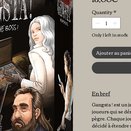
Quantity
*
Only 1 left in stock
Ajouter au pani
En bref
Gangsta ! est un j
joueurs qui se dé
pègre. Chaque jo
décidé à étendre 