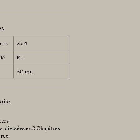
es
urs
2 à 4
dé
14 +
30 mn
oite
ters
s, divisées en 3 Chapitres
urce