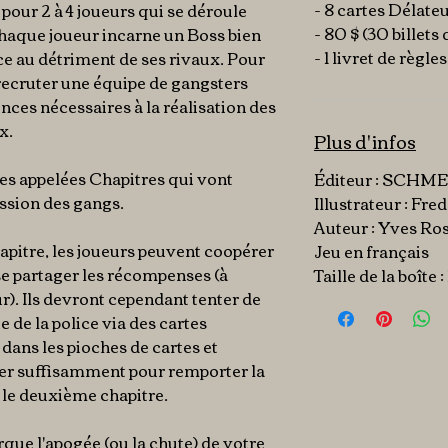
- 8 cartes Délate
 pour 2 à 4 joueurs qui se déroule
- 80 $ (30 billets d
Chaque joueur incarne un Boss bien
- 1 livret de règles
ce au détriment de ses rivaux. Pour
 recruter une équipe de gangsters
nces nécessaires à la réalisation des
x.
Plus d'infos
hes appelées Chapitres qui vont
Éditeur :
SCHME
ssion des gangs.
Illustrateur :
Fred
Auteur :
Yves Ro
pitre, les joueurs peuvent coopérer
Jeu en français
se partager les récompenses (à
Taille de la boîte 
ur). Ils devront cependant tenter de
e de la police via des cartes
dans les pioches de cartes et
er suffisamment pour remporter la
 le deuxième chapitre.
rque l'apogée (ou la chute) de votre