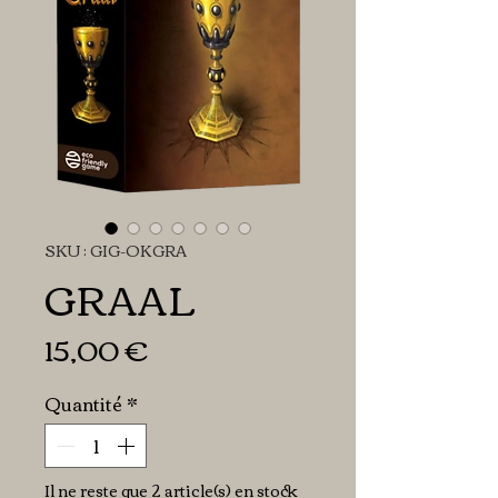
SKU : GIG-OKGRA
GRAAL
Prix
15,00 €
Quantité
*
Il ne reste que 2 article(s) en stock