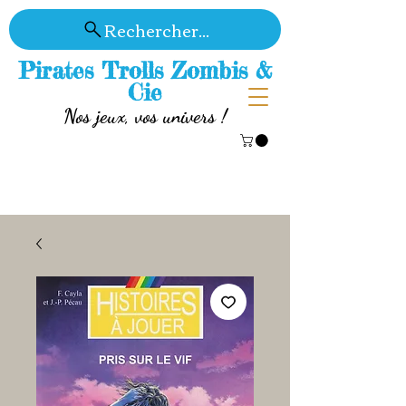
Rechercher...
Pirates Trolls Zombis &
Cie
Nos jeux, vos univers !