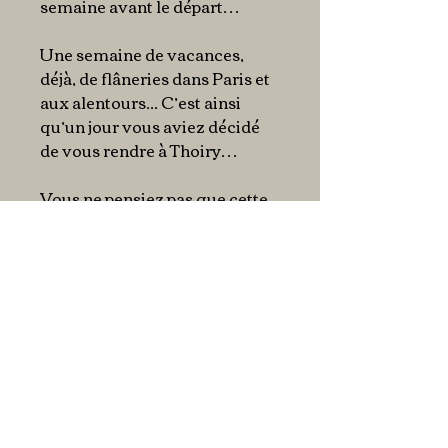
semaine avant le départ…
Une semaine de vacances,
déjà, de flâneries dans Paris et
aux alentours... C’est ainsi
qu’un jour vous aviez décidé
de vous rendre à Thoiry…
Vous ne pensiez pas que cette
simple promenade allait vous
entraîner dans une aventure
aussi étrange, un monde
troublant dans lequel la fiction
et la réalité semblent si
intimement liées qu’on a la
désagréable impression de
vivre un rêve éveillé…
Autant dire un cauchemar...