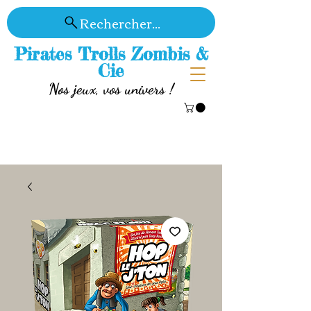
Rechercher...
Pirates Trolls Zombis &
Cie
Nos jeux, vos univers !