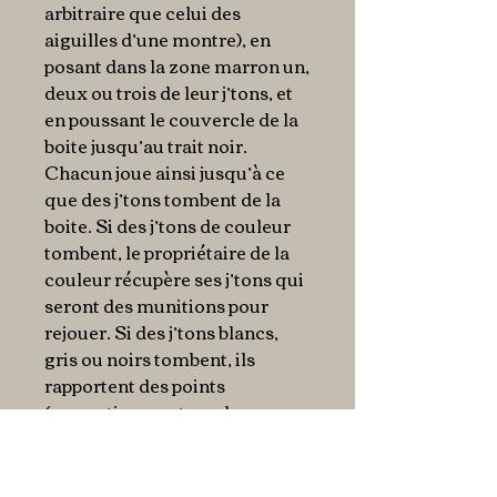
arbitraire que celui des
aiguilles d’une montre), en
posant dans la zone marron un,
deux ou trois de leur j’tons, et
en poussant le couvercle de la
boite jusqu’au trait noir.
Chacun joue ainsi jusqu’à ce
que des j’tons tombent de la
boite. Si des j’tons de couleur
tombent, le propriétaire de la
couleur récupère ses j’tons qui
seront des munitions pour
rejouer. Si des j’tons blancs,
gris ou noirs tombent, ils
rapportent des points
(respectivement un, deux ou
trois points) !
Le premier à marquer sept
points gagne la partie.