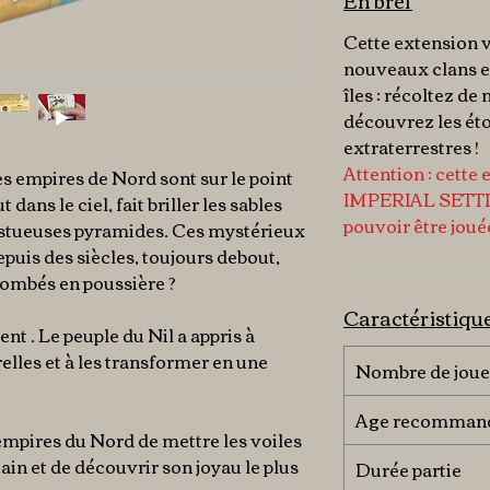
En bref
Cette extension 
nouveaux clans e
îles : récoltez d
découvrez les ét
extraterrestres !
Attention : cette 
es empires de Nord sont sur le point
IMPERIAL SETTL
t dans le ciel, fait briller les sables
pouvoir être joué
jestueuses pyramides. Ces mystérieux
puis des siècles, toujours debout,
tombés en poussière ?
Caractéristiqu
nt . Le peuple du Nil a appris à
elles et à les transformer en une
Nombre de joue
Age recomman
s empires du Nord de mettre les voiles
cain et de découvrir son joyau le plus
Durée partie