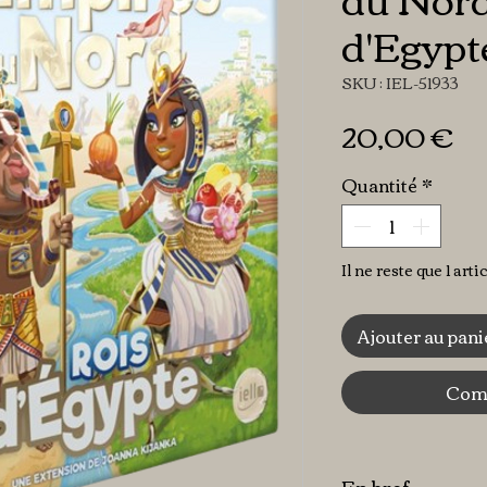
d'Egypt
SKU : IEL-51933
Pr
20,00 €
Quantité
*
Il ne reste que 1 arti
Ajouter au pani
Comm