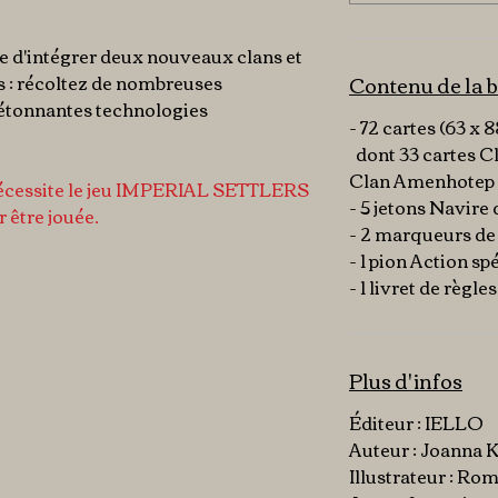
e d'intégrer deux nouveaux clans et
es : récoltez de nombreuses
Contenu de la b
 étonnantes technologies
- 72 cartes (63 x
dont 33 cartes C
Clan Amenhotep et
 nécessite le jeu IMPERIAL SETTLERS
- 5 jetons Navire 
 être jouée.
- 2 marqueurs de
- 1 pion Action sp
- 1 livret de règles
Plus d'infos
Éditeur : IELLO
Auteur : Joanna 
Illustrateur : R