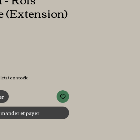
e (Extension)
ix
cle(s) en stock
er
ander et payer