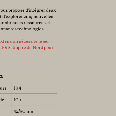
vous propose d'intégrer deux
t d'explorer cinq nouvelles
e nombreuses ressources et
onnantes technologies
extension nécessite le jeu
ERS Empire du Nord pour
e.
es
urs
1 à 4
dé
10 +
45/90 mn