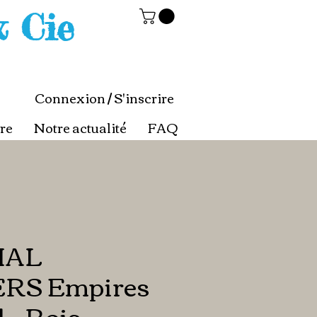
& Cie
Connexion / S'inscrire
re
Notre actualité
FAQ
IAL
RS Empires
 - Rois