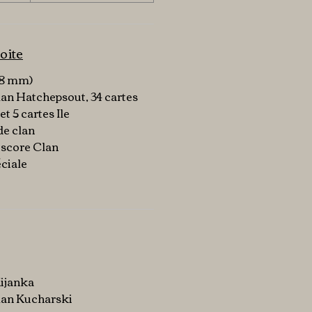
oite
 88 mm)
lan Hatchepsout, 34 cartes
 5 cartes Ile
de clan
 score Clan
éciale
Kijanka
oman Kucharski