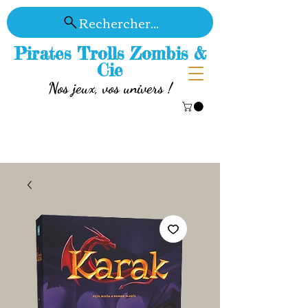
Rechercher...
Pirates Trolls Zombis &
Cie
Nos jeux, vos univers !