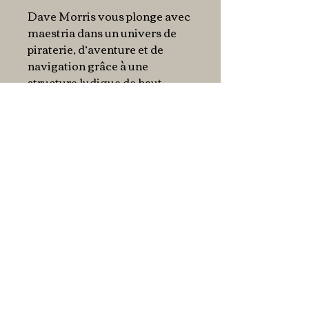
Dave Morris vous plonge avec
maestria dans un univers de
piraterie, d’aventure et de
navigation grâce à une
structure ludique de haut
niveau et une écriture
vigoureuse, pimentée par la
présence de vos trois
compagnons d’infortune et
leurs échanges truculents.
Cette série de livres-jeux ne
laisse aucune place au hasard.
Pas de dés. Des règles
minimales. Choisissez vos
compétences et partez à
l’aventure. Votre destin ne
dépend que de votre