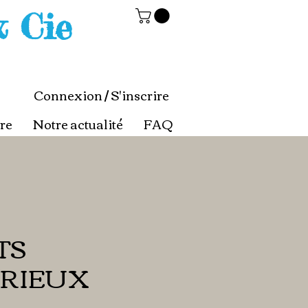
& Cie
Connexion / S'inscrire
re
Notre actualité
FAQ
TS
RIEUX