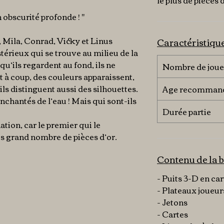
le plus de pièces d
 obscurité profonde ! "
 Mila, Conrad, Vicky et Linus
Caractéristiqu
térieux qui se trouve au milieu de la
qu’ils regardent au fond, ils ne
Nombre de joue
t à coup, des couleurs apparaissent,
ils distinguent aussi des silhouettes.
Age recomman
nchantés de l’eau ! Mais qui sont-ils
Durée partie
ation, car le premier qui le
s grand nombre de pièces d’or.
Contenu de la b
- Puits 3-D en ca
- Plateaux joueur
- Jetons
- Cartes