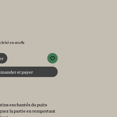
ix
icle(s) en stock
er
ander et payer
tins enchantés du puits
nez la partie en remportant