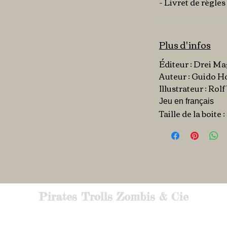
- Livret de règles
Plus d'infos
Éditeur : Drei Ma
Auteur : Guido 
Illustrateur : Rol
Jeu en français
Taille de la boite 
Pirates Trolls Zombis & Cie