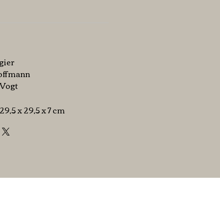
gier
Hoffmann
f Vogt
: 29,5 x 29,5 x 7 cm
Mentions légales &
CGV