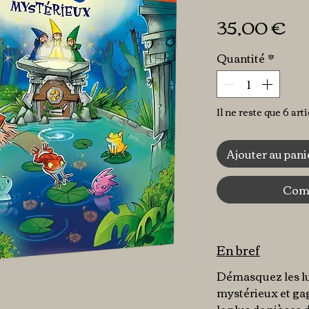
Pr
35,00 €
Quantité
*
Il ne reste que 6 art
Ajouter au pani
Comm
En bref
Démasquez les lu
mystérieux et gag