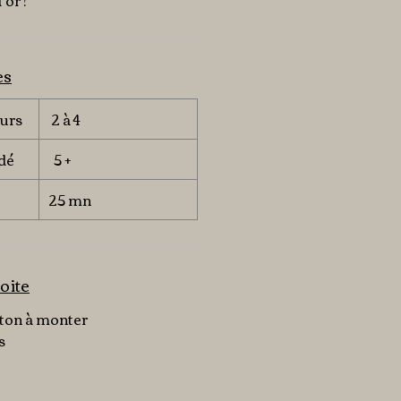
’or !
es
urs
2 à 4
dé
5 +
25 mn
oite
rton à monter
s