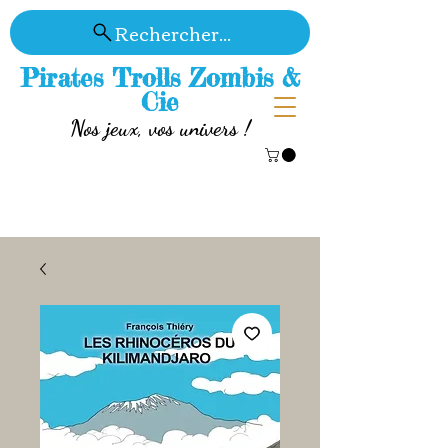
Rechercher...
Pirates Trolls Zombis &
Cie
Nos jeux, vos univers !