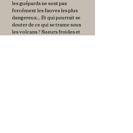
les guépards ne sont pas
forcément les fauves les plus
dangereux... Et qui pourrait se
douter de ce qui se trame sous
les volcans ? Sueurs froides et
chaudes garanties !
Pour éviter les pièges, pense à
observer les réactions de ton
chien Hirsute.
À TOI DE JOUER !
ATTENTION AUX
PALPITATIONS !
En bref
Vis tes aventures en Tanzanie.
Plus d'infos