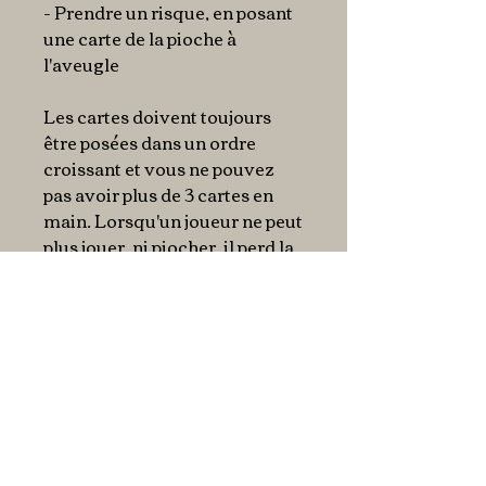
- Prendre un risque, en posant
une carte de la pioche à
l'aveugle
Les cartes doivent toujours
être posées dans un ordre
croissant et vous ne pouvez
pas avoir plus de 3 cartes en
main. Lorsqu'un joueur ne peut
plus jouer, ni piocher, il perd la
manche, ne récupère aucun
point. Les autres joueurs
récupèrent leur dernière carte
posée. Le nombre de figues de
barbarie représente le nombre
de points.
En bref