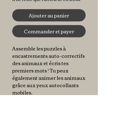
Ajouter au panier
Commander et payer
Assemble les puzzles à
encastrements auto-correctifs
des animaux et écris tes
premiers mots ! Tu peux
également animer les animaux
grâce aux yeux autocollants
mobiles.
En bref
Dès 3 ans. Assemble les
Caractéristiques
animaux et apprends à lire.