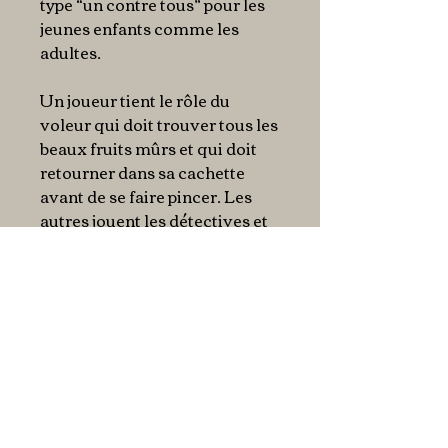
type “un contre tous” pour les
jeunes enfants comme les
adultes.
Un joueur tient le rôle du
voleur qui doit trouver tous les
beaux fruits mûrs et qui doit
retourner dans sa cachette
avant de se faire pincer. Les
autres jouent les détectives et
travaillent en équipe. Ils
devront se répartir les dés
équitablement et récupérer les
indices pour identifier
correctement le voleur et
l’attraper.
En bref