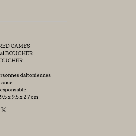
N RED GAMES
ascal BOUCHER
l BOUCHER
ersonnes daltoniennes
France
responsable
 9,5 x 9,5 x 2,7 cm