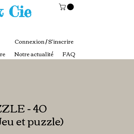
& Cie
Connexion / S'inscrire
re
Notre actualité
FAQ
ZZLE - 40
Jeu et puzzle)