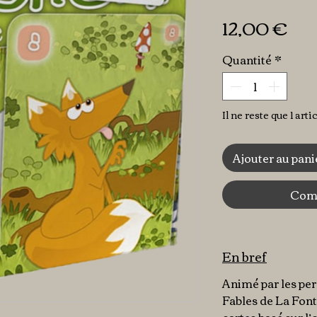
Pri
12,00 €
Quantité
*
Il ne reste que 1 arti
Ajouter au pani
Comm
En bref
Animé par les pe
Fables de La Fonta