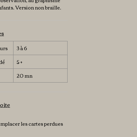
’observation, au graphisme
fants. Version non braille.
es
urs
3 à 6
dé
5 +
20 mn
oite
remplacer les cartes perdues