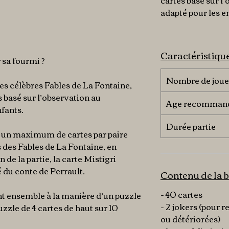
cartes basé sur l
adapté pour les en
Caractéristiqu
 sa fourmi ?
Nombre de joue
s célèbres Fables de La Fontaine,
s basé sur l’observation au
Age recomman
fants.
Durée partie
r un maximum de cartes par paire
des Fables de La Fontaine, en
n de la partie, la carte Mistigri
 du conte de Perrault.
Contenu de la b
- 40 cartes
t ensemble à la manière d’un puzzle
- 2 jokers (pour 
uzzle de 4 cartes de haut sur 10
ou détériorées)