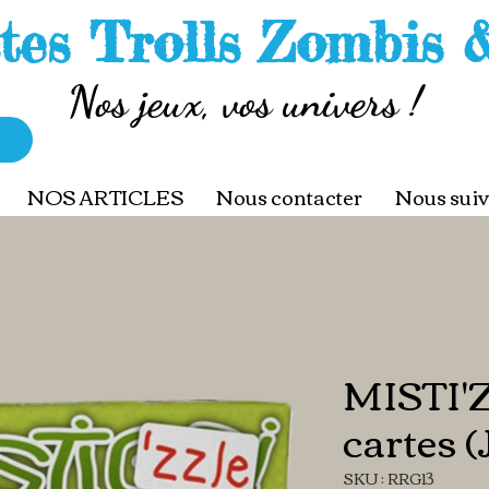
tes Trolls Zombis 
Nos jeux, vos univers !
NOS ARTICLES
Nous contacter
Nous suiv
MISTI'
cartes (
SKU : RRG13