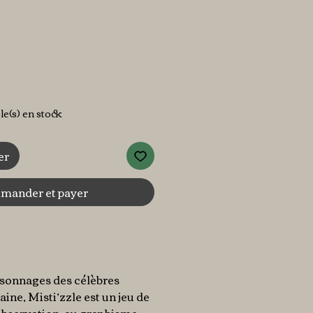
x
cle(s) en stock
er
ander et payer
rsonnages des célèbres
ine, Misti’zzle est un jeu de