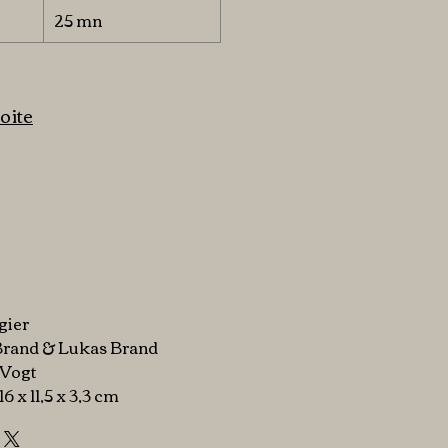
25 mn
oite
gier
Brand & Lukas Brand
f Vogt
 16 x 11,5 x 3,3 cm