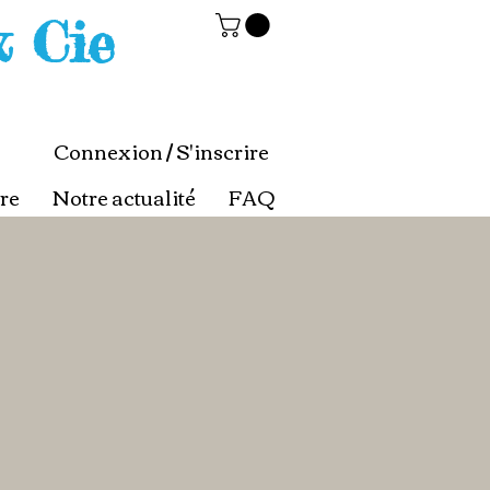
& Cie
Connexion / S'inscrire
re
Notre actualité
FAQ
x