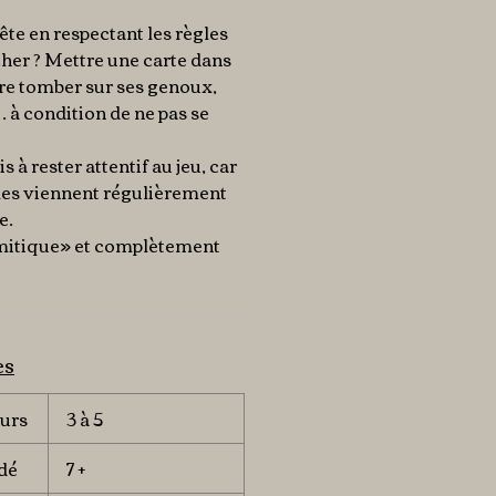
te en respectant les règles
cher ? Mettre une carte dans
re tomber sur ses genoux,
… à condition de ne pas se
s à rester attentif au jeu, car
ales viennent régulièrement
e.
«mitique» et complètement
es
urs
3 à 5
dé
7 +