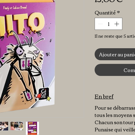
Quantité
*
Il ne reste que 5 art
Ajouter au pani
Comm
En bref
Pour se débarrasse
tous les moyens 
Chacun son tour p
Punaise qui veille