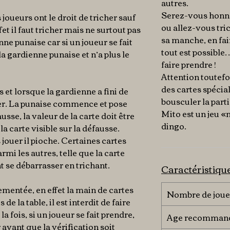
autres.
Serez-vous honnê
 joueurs ont le droit de tricher sauf
ou allez-vous tri
fet il faut tricher mais ne surtout pas
sa manche, en fai
nne punaise car si un joueur se fait
tout est possible
la gardienne punaise et n’a plus le
faire prendre !
Attention toutefoi
des cartes spéci
 et lorsque la gardienne a fini de
bousculer la parti
uter. La punaise commence et pose
Mito est un jeu 
ausse, la valeur de la carte doit être
dingo.
la carte visible sur la défausse.
jouer il pioche. Certaines cartes
mi les autres, telle que la carte
 se débarrasser en trichant.
Caractéristiqu
lementée, en effet la main de cartes
Nombre de joue
de la table, il est interdit de faire
la fois, si un joueur se fait prendre,
Age recomman
 avant que la vérification soit