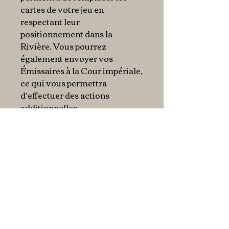
cartes de votre jeu en
respectant leur
positionnement dans la
Rivière. Vous pourrez
également envoyer vos
Émissaires à la Cour impériale,
ce qui vous permettra
d’effectuer des actions
additionnelles.
À la fin de la partie, les cartes
de votre Main seront révélées
et disposées sous les cartes de
votre Ligne, en respectant
leurs positions.
Votre territoire sera ainsi
composé d’une grille de 2×5
cartes.