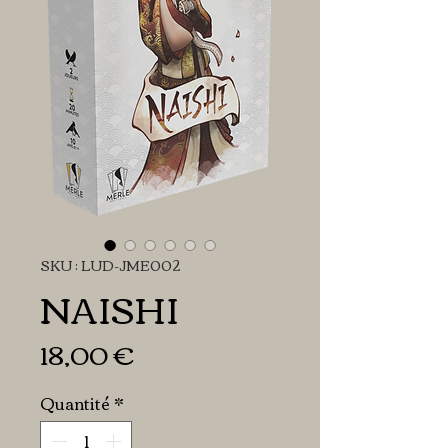
SKU : LUD-JME002
NAISHI
Prix
18,00 €
Quantité
*