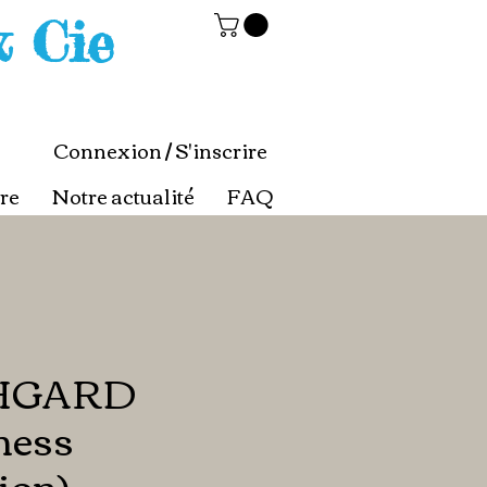
& Cie
Connexion / S'inscrire
re
Notre actualité
FAQ
HGARD
ness
ion)