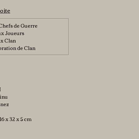
oite
 Chefs de Guerre
ux Joueurs
ux Clan
oration de Clan
H
Dinu
snez
: 16 x 32 x 5 cm