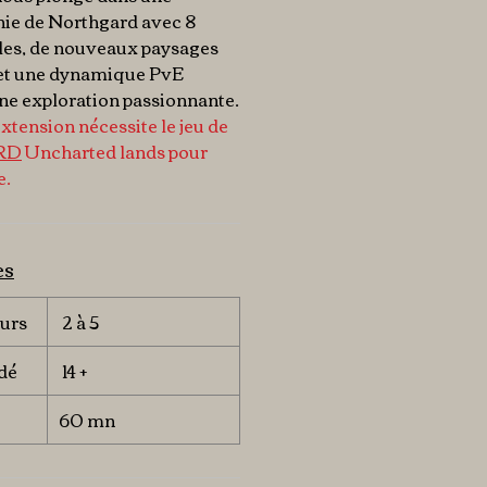
hie de Northgard avec 8
ales, de nouveaux paysages
s et une dynamique PvE
ne exploration passionnante.
extension nécessite le jeu de
RD
Uncharted lands pour
e.
es
urs
2 à 5
dé
14 +
60 mn