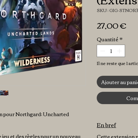
SKU : GIG-STNOR
Pr
27,00 €
Quantité
*
Il ne reste que 1 arti
Ajouter au pani
Comm
on pour Northgard: Uncharted
En bref
e jeu et des règles pour un nouveau
Cette extension 