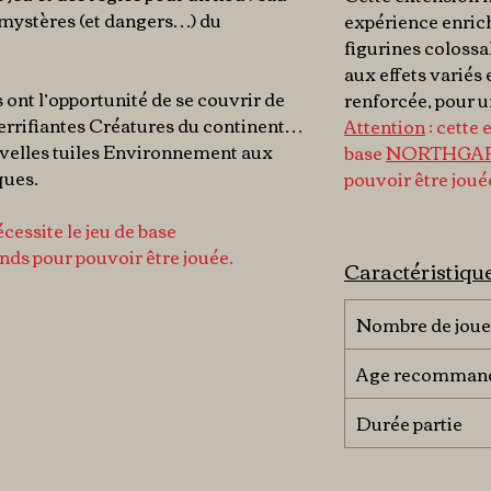
 mystères (et dangers…) du
expérience enric
figurines coloss
aux effets varié
 ont l’opportunité de se couvrir de
renforcée, pour u
 terrifiantes Créatures du continent…
Attention
: cette 
ouvelles tuiles Environnement aux
base
NORTHGA
ques.
pouvoir être joué
cessite le jeu de base
nds pour pouvoir être jouée.
Caractéristiqu
Nombre de joue
Age recomman
Durée partie