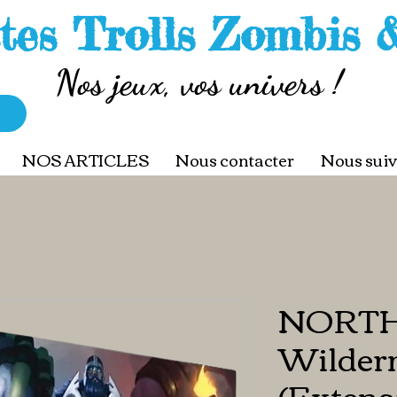
tes Trolls Zombis 
Nos jeux, vos univers !
NOS ARTICLES
Nous contacter
Nous suiv
NORT
Wilder
(Extens