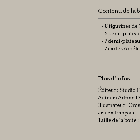
Contenu de la b
- 8 figurines de
- 5 demi-platea
- 7 demi-platea
- 7 cartes Améli
Plus d'infos
Éditeur : Studio 
Auteur : Adrian 
Illustrateur : Gro
Jeu en français
Taille de la boite 