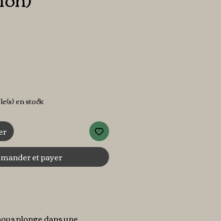
3
ix
cle(s) en stock
er
ander et payer
nous plonge dans une