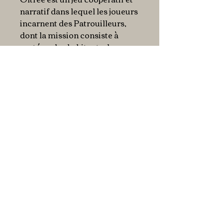
narratif dans lequel les joueurs
incarnent des Patrouilleurs,
dont la mission consiste à
protéger les habitants de
l’ancien empire, explorer les
zones sauvages, établir des
liens entre les communautés,
traquer et combattre les
monstres, retrouver les
anciens trésors de l’Empereur
pour que renaisse un jour
l’espoir.
Récompenses
:
As d'Or - Nomination 2022
Petite info : ce jeu est
parfaitement jouable en solo.