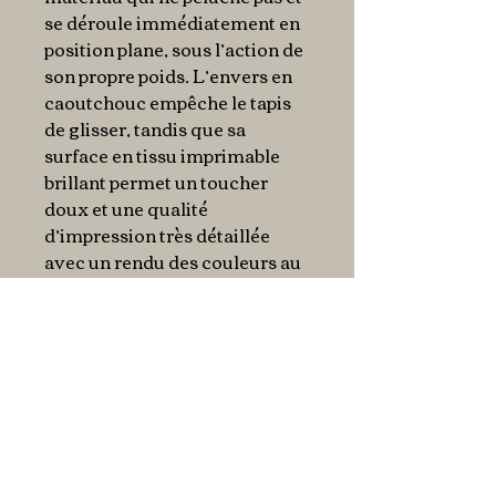
se déroule immédiatement en
position plane, sous l’action de
son propre poids. L’envers en
caoutchouc empêche le tapis
de glisser, tandis que sa
surface en tissu imprimable
brillant permet un toucher
doux et une qualité
d’impression très détaillée
avec un rendu des couleurs au
plus précis.
Le tissu imprimé est même
nettoyable avec un chiffon ou
une éponge humide.
Dimensions : 61 x 35,5 cm
Epaisseur : 1 mm