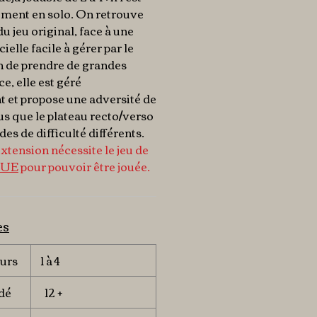
ment en solo. On retrouve
du jeu original, face à une
cielle facile à gérer par le
n de prendre de grandes
ce, elle est géré
et propose une adversité de
lus que le plateau recto/verso
s de difficulté différents.
extension nécessite le jeu de
QUE
pour pouvoir être jouée.
es
urs
1 à 4
dé
12 +