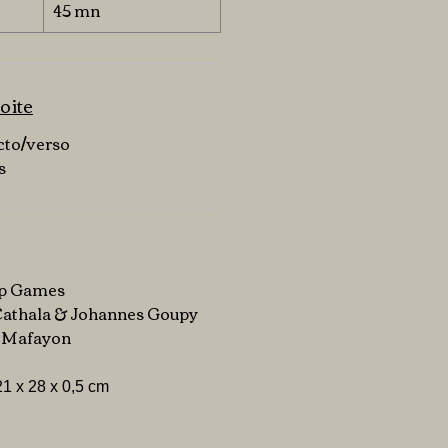
45 mn
oite
ecto/verso
s
Up Games
Cathala & Johannes Goupy
ul Mafayon
 21 x 28 x 0,5 cm