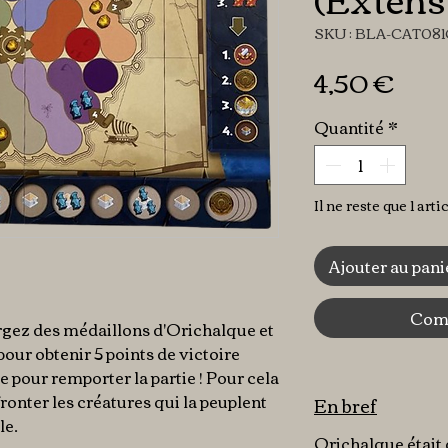
SKU : BLA-CAT08
Prix
4,50 €
Quantité
*
Il ne reste que 1 arti
Ajouter au pani
Comm
rgez des médaillons d'Orichalque et
 pour obtenir 5 points de victoire
lle pour remporter la partie ! Pour cela
fronter les créatures qui la peuplent
En bref
le.
Orichalque était dé