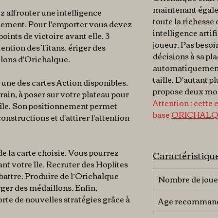
maintenant égale
z affronter une intelligence
toute la richesse 
quement. Pour l'emporter vous devez
intelligence artifi
 points de victoire avant elle. 3
joueur. Pas besoi
ttention des Titans, ériger des
décisions à sa pla
llons d'Orichalque.
automatiquement 
taille. D'autant p
 une des cartes Action disponibles.
propose deux mode
rain, à poser sur votre plateau pour
Attention : cette 
l'île. Son positionnement permet
base
ORICHAL
onstructions et d'attirer l'attention
de la carte choisie. Vous pourrez
Caractéristiqu
nt votre île. Recruter des Hoplites
attre. Produire de l’Orichalque
Nombre de joue
rger des médaillons. Enfin,
orte de nouvelles stratégies grâce à
Age recomman