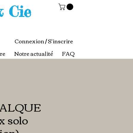
& Cie
Connexion / S'inscrire
re
Notre actualité
FAQ
HALQUE
x solo
ion)