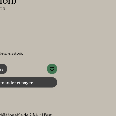
1OR
cle(s) en stock
er
ander et payer
jà jouable de 2 à 4 : il l'est