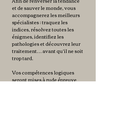
Afin de renverser la tendance
et de sauver le monde, vous
accompagnerez les meilleurs
spécialistes : traquez les
indices, résolvez toutes les
énigmes, identifiez les
pathologies et découvrez leur
traitement… avant qu’il ne soit
trop tard.
Vos compétences logiques
seront mises à rude épreuve
dans cet escape book officiel
du jeu Pandemic. La lutte pour
l’humanité…
LES POINTS FORTS
:
• Une expérience immersive