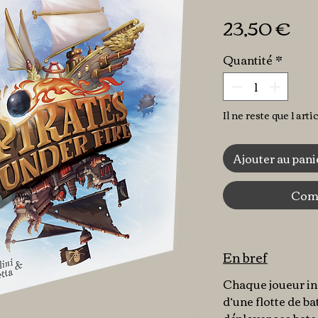
Pr
23,50 €
Quantité
*
Il ne reste que 1 arti
Ajouter au pani
Comm
En bref
Chaque joueur inc
d’une flotte de ba