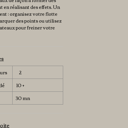
aux de façon à former des
 en réalisant des effets. Un
t : organisez votre flotte
arquer des points ou utilisez
bateaux pour freiner votre
es
urs
2
dé
10 +
30 mn
oite