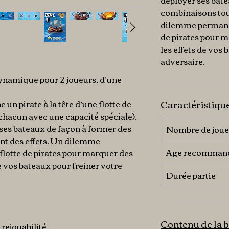
déployer ses bate
combinaisons tout
dilemme permanen
de pirates pour m
les effets de vos 
adversaire.
 dynamique pour 2 joueurs, d’une
Caractéristiqu
un pirate à la tête d’une flotte de
 chacun avec une capacité spéciale).
 ses bateaux de façon à former des
Nombre de joue
nt des effets. Un dilemme
Age recomman
flotte de pirates pour marquer des
de vos bateaux pour freiner votre
Durée partie
Contenu de la b
rejouabilité