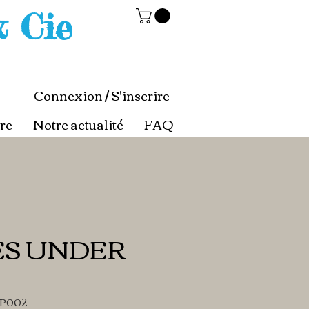
& Cie
Connexion / S'inscrire
re
Notre actualité
FAQ
ES UNDER
XP002