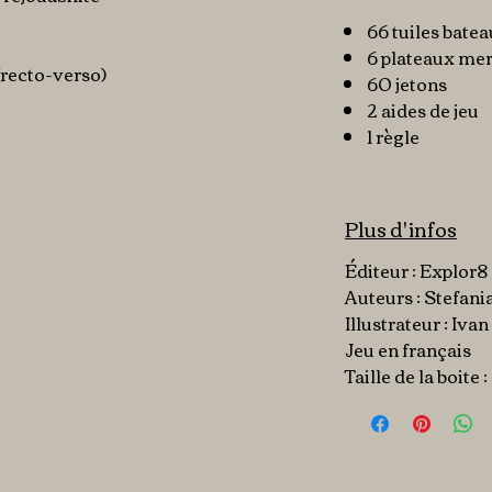
66 tuiles bate
6 plateaux me
(recto-verso)
60 jetons
2 aides de jeu
1 règle
Plus d'infos
Éditeur :
Explor8
Auteurs : Stefani
Illustrateur : Iva
Jeu en français
Taille de la boite 