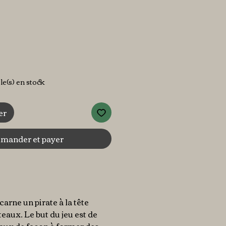
ix
cle(s) en stock
er
ander et payer
arne un pirate à la tête
teaux. Le but du jeu est de