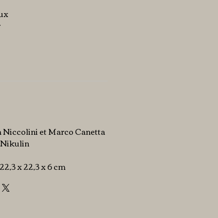
aux
r
a Niccolini et Marco Canetta
n Nikulin
: 22,3 x 22,3 x 6 cm