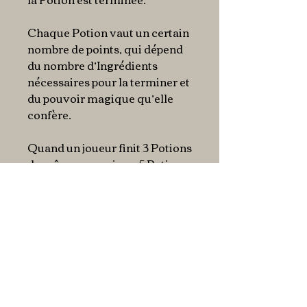
Chaque Potion vaut un certain
nombre de points, qui dépend
du nombre d’Ingrédients
nécessaires pour la terminer et
du pouvoir magique qu’elle
confère.
Quand un joueur finit 3 Potions
de même pouvoir ou 5 Potions
de 5 pouvoirs différents, il
reçoit un jeton Compétence,
qui vaut 4 points.
La fin de la partie est
déclenchée quand tous les
jetons Compétence de la pile
ont été attribués.